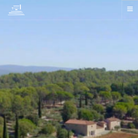
LE DOMAINE
LOUEZ LA BASTIDE
LES VINS
HUILE D’OLIVE
CAVEAU
LE BISTROT
VIDEO
CONTACT
SEARCH SITE